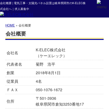
会社概要 | 電気工事・太陽光パネル設置は岐阜県関市のK-ELEC株
式会社へ｜求人募集中
HOME
» 会社概要
会社概要
K-ELEC株式会社
会社名
（ケーエレック）
代表者名
菊野 浩平
創業
2018年8月1日
従業員
4名
ＦＡＸ
050-1076-1672
〒501-3936
住所
岐阜県関市倉知3253番地17